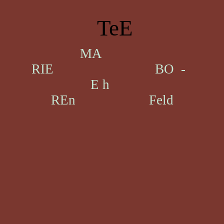
TeE
MA
RIE BO -
E h
REn Feld