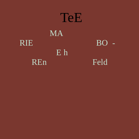
TeE
MA
RIE BO -
E h
REn Feld