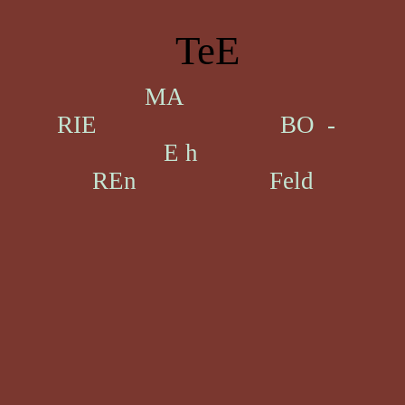
TeE
MA
RIE BO -
E h
REn Feld