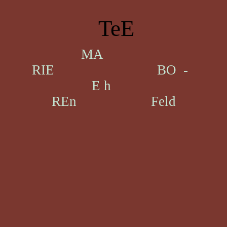
TeE
MA
RIE BO -
E h
REn Feld